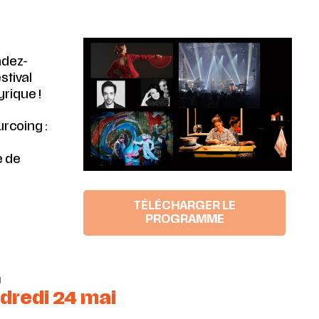
ndez-
stival
yrique !
urcoing :
e de
TÉLÉCHARGER LE
PROGRAMME
g
dredi 24 mai