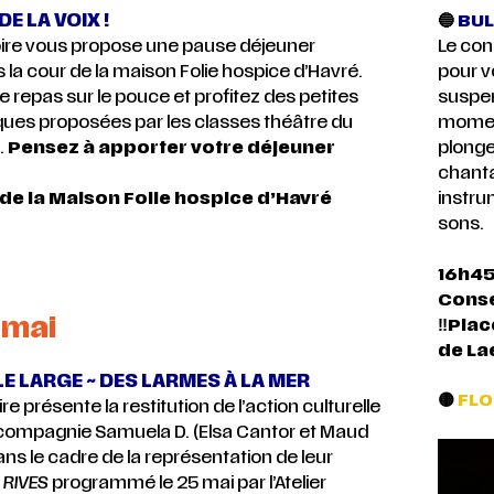
DE LA VOIX !
🔵
BUL
ire vous propose une pause déjeuner
Le con
s la cour de la maison Folie hospice d’Havré.
pour vo
 repas sur le pouce et profitez des petites
suspen
ques proposées par les classes théâtre du
moment
.
Pensez à apporter votre déjeuner
plonge
chanta
 de la Maison Folie hospice d’Havré
instru
sons.
16h45
Conse
 mai
‼️
Plac
de
La
E LARGE ~ DES LARMES À LA MER
🟡
FLO
e présente la restitution de l’action culturelle
compagnie Samuela D. (Elsa Cantor et Maud
s le cadre de la représentation de leur
 RIVES
programmé le 25 mai par l’Atelier