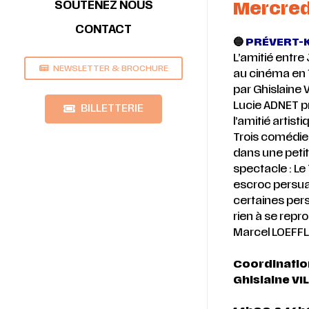
Mercred
SOUTENEZ NOUS
CONTACT
🔵
PRÉVERT-
L’amitié entr
NEWSLETTER & BROCHURE
au cinéma en 
par Ghislaine 
Lucie ADNET p
BILLETTERIE
l’amitié artis
Trois comédi
dans une petit
spectacle : Le
escroc persuad
certaines pers
rien à se repr
Marcel LOEFF
Coordination
Ghislaine V