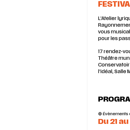
FESTIVA
L’Atelier lyr
Rayonnement
vous musical 
pour les pass
17 rendez-vou
Théâtre muni
Conservatoire
l’idéal, Salle
PROGR
🔵 Évènements d
Du 21 au