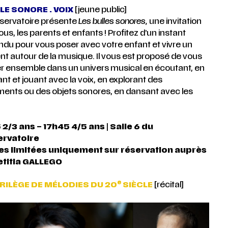
LE SONORE . VOIX
[jeune public]
servatoire présente
Les bulles sonores,
une invitation
us, les parents et enfants ! Profitez d’un instant
du pour vous poser avec votre enfant et vivre un
 autour de la musique. Il vous est proposé de vous
r ensemble dans un univers musical en écoutant, en
nt et jouant avec la voix, en explorant des
ments ou des objets sonores, en dansant avec les
 2/3 ans – 17h45 4/5 ans
|
Salle 6 du
rvatoire
es limitées uniquement sur réservation auprès
etitia GALLEGO
e
RILÈGE DE MÉLODIES DU 20
SIÈCLE
[récital]