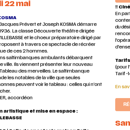
i 22 mai
‼️ Cin
En par
KOSMA
contem
e Jacques Prévert et Joseph KOSMA démarre
du dési
1936. La classe Découverte théâtre dirigée
rencon
VILLEBASSE et le choeur préparatoire dirigé par
l’opéra
roposent à travers ce spectacle de récréer
d’ense
tique de ces 2 hommes.
ens saltimbanques ambulants débarquent
Tarifs
e ville. Ils viennent présenter leur nouveau
(pour 
 Tableau des merveilles. Le saltimbanque
Tarif -
e les notables de la ville que seules
onnes peuvent voir le tableau : celles qui n’ont
En sav
ocher.
LER, accordéon
RÉ
 artistique et mise en espace :
ILLEBASSE
Sam