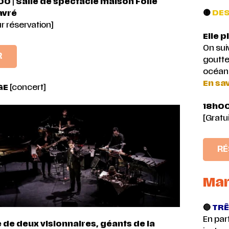
h00
|
Salle de spectacle maison Folie
🟡
DES
avré
ur réservation]
Elle 
On sui
R
goutte
océan
En sav
GE
[concert]
18h00
[Gratui
RÉ
Mar
🔵
TRÊ
En par
 de deux visionnaires, géants de la