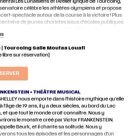
ental Les Lunaisiens et l’Atelier lyrique de Tourcoing,
servatoire célèbre les athlètes olympiens et propose
cert-spectacle autour de la course à la victoire ! Plus
centaine de jeunes choristes issus d’écoles publiques
rcoing qui suivent les dispositifs d’Éducation
us
ique et culturelle du Conservatoire et une centaine
es chanteurs et instrumentistes du Conservatoire de
 | Tourcoing
Salle Moutaa Louati
ing sont associés au quintette de cuivre
 libre sur réservation]
sionnel Les Lunaisiens pour vous présenter TRÊVE
IQUE.
Oeuvre composée par Arnaud MARZORATI,
eur artistique de l’ensemble Les Lunaisiens et artiste
SERVER
é au Conservatoire de Tourcoing, la TRÊVE
QUE raconte l’univers foisonnant des Jeux
iques et Paralympiques. Imaginé comme un
NKENSTEIN • THÉÂTRE MUSICAL
cle sonore et visuel grandiose, galvanisé par l’énergie
HELLEY nous emporte dans l’histoire mythique qu’elle
tistes juniors et par l’atmosphère des Jeux
 à l’âge de 19 ans, il y a deux siècles, au bord du Lac
ques et Paralympiques Paris 2024, le concert-
 et que tout le monde croit connaître. Nous y
acle TRÊVE OLYMPIQUE s’envisage comme un beau
rirons le monstre créé par Victor FRANKENSTEIN.
 artistique en présence des familles, des fans de
 s’appelle Beurk, et il chante sa solitude. Nous y
e, danse, théâtre et de sport. Pour cette occasion,
verons tous les épisodes et les personnages d’un