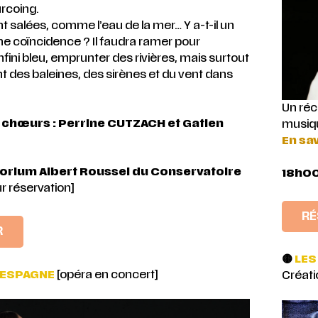
rcoing.
t salées, comme l’eau de la mer… Y a-t-il un
une coïncidence ? Il faudra ramer pour
nfini bleu, emprunter des rivières, mais surtout
t des baleines, des sirènes et du vent dans
Un réc
 chœurs : Perrine CUTZACH et Gatien
musiqu
En sav
orium Albert Roussel du Conservatoire
18h00
ur réservation]
RÉ
R
🟡
LES
L’ESPAGNE
[opéra en concert]
Créati