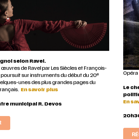
gnol selon Ravel.
s œuvres de Ravel par Les Siècles et François-
Opéra 
e
 poursuit sur instruments du début du 20
uelques-unes des plus grandes pages du
Le ch
rançais.
En savoir plus
politi
En sav
tre municipal R. Devos
20h30
R
RÉ