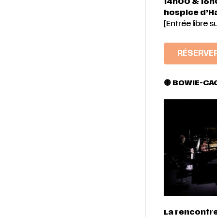
14h00 & 16
hospice d’H
[Entrée libre s
RÉSERVE
🟡 BOWIE-CA
La rencontre