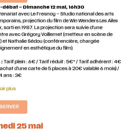
é-débat – Dimanche 12 mai, 16h30
tenariat avec Le Fresnoy – Studio national des arts
porains, projection du film de Win Wenders
Les Ailes
r
, sorti en 1987. La projection sera suivie d’une
tre avec Grégory Voillemet (metteur en scène de
) et Nathalie Sédou (conférencière, chargée
ignement en esthétique du film).
 :
Tarif plein : 6€ / Tarif réduit : 5€* / Tarif adhérent : 4€
l’achat d’une carte de 5 places à 20€ valable 6 mois) /
14 ans : 3€
oir plus
SERVER
edi 25 mai