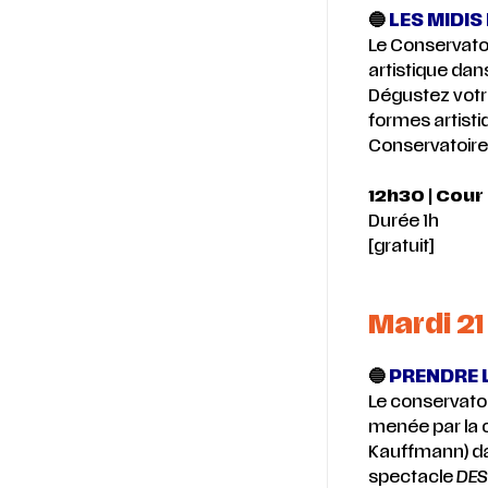
🔵
LES MIDIS 
Le Conservato
artistique dan
Dégustez votre
formes artisti
Conservatoire
12h30 | Cour
Durée 1h
[gratuit]
Mardi 21
🔵
PRENDRE L
Le conservatoir
menée par la 
Kauffmann) dan
spectacle
DES