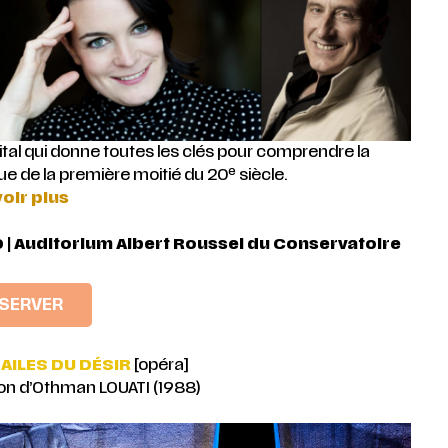
ital qui donne toutes les clés pour comprendre la
e
e de la première moitié du 20
siècle.
oir plus
 | Auditorium Albert Roussel
du Conservatoire
SERVER
 AILES DU DÉSIR
[opéra]
on d’Othman LOUATI (1988)