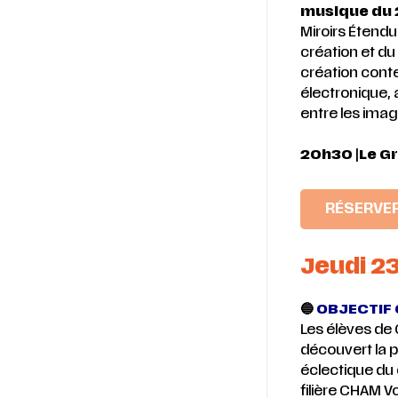
musique du 2
Miroirs Étend
création et du 
création cont
électronique,
entre les imag
20h30
|
Le G
RÉSERVE
Jeudi 2
🔵
OBJECTIF 
Les élèves de 
découvert la p
éclectique du 
filière CHAM V