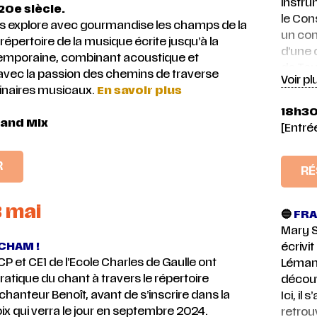
instrum
0e siècle.
le Con
us explore avec gourmandise les champs de la
un con
répertoire de la musique écrite jusqu’à la
d’une 
emporaine, combinant acoustique et
de Tou
 avec la passion des chemins de traverse
Voir pl
artist
inaires musicaux.
En savoir plus
d’élèv
18h30
Tourco
rand Mix
[Entrée
profes
OLYMP
direct
R
RÉ
associ
OLYMPI
3 mai
Olymp
🔵
FRA
specta
Mary S
CHAM !
des ar
écrivit
CP et CE1 de l’Ecole Charles de Gaulle ont
Olympi
Léman,
ratique du chant à travers le répertoire
spect
découv
chanteur Benoît, avant de s’inscrire dans la
moment
Ici, il
oix qui verra le jour en septembre 2024.
musiqu
retrou