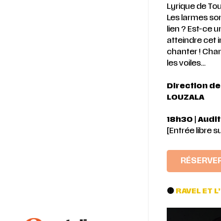
Lyrique de Tou
Les larmes son
lien ? Est-ce 
atteindre cet i
chanter ! Chan
les voiles…
Direction de
LOUZALA
18h30
|
Audit
[Entrée libre s
RÉSERVE
🟡
RAVEL ET 