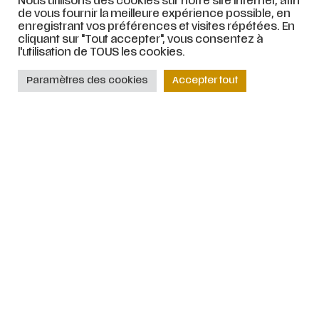
Nous utilisons des cookies sur notre site internet, afin
de vous fournir la meilleure expérience possible, en
2027
enregistrant vos préférences et visites répétées. En
cliquant sur "Tout accepter", vous consentez à
l'utilisation de TOUS les cookies.
Paramètres des cookies
Accepter tout
Victor Bang – 1 juin 2027
[Biennale Là Haut]
© ATELIER LYRIQUE DE TOURCOING |
Mentions légales
|
Stratégie web
et