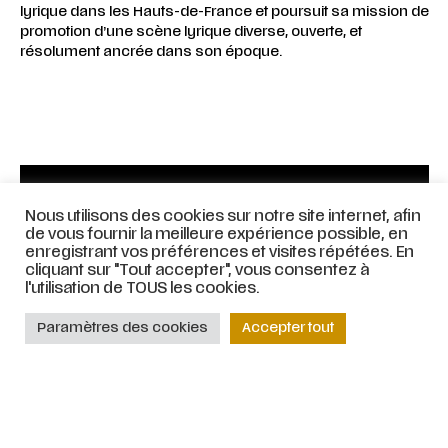
lyrique dans les Hauts-de-France et poursuit sa mission de
promotion d’une scène lyrique diverse, ouverte, et
résolument ancrée dans son époque.
Nous utilisons des cookies sur notre site internet, afin
de vous fournir la meilleure expérience possible, en
enregistrant vos préférences et visites répétées. En
cliquant sur "Tout accepter", vous consentez à
l'utilisation de TOUS les cookies.
Paramètres des cookies
Accepter tout
© ATELIER LYRIQUE DE TOURCOING |
Mentions légales
|
Stratégie web
et
accompagnement par
COJT
– Cabinet conseil web –
Muriel