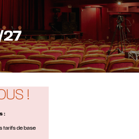
/27
US !
 :
 tarifs de base