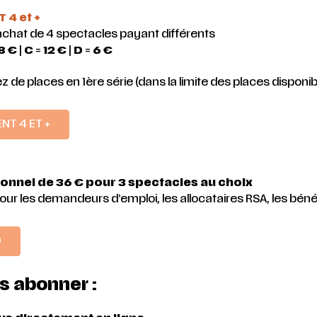
4 et +
’achat de 4 spectacles payant différents
8 €
|
C
=
12 €
|
D
=
6 €
z de places en 1ère série (dans la limite des places disponib
T 4 ET +
:
ionnel de 36 € pour 3 spectacles au choix
r les demandeurs d’emploi, les allocataires RSA, les bénéfic
O
s abonner :