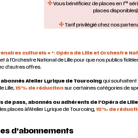
✣
re
Vous bénéficiez de places en 1
séri
places disponibles)
✣
Tarif privilégié chez nos partena
rtenaires
culturels » *
:
Opéra de Lille et Orchestre Nati
 et à l’Orchestre National de Lille pour que nos publics fidèles 
c d’autres offres.
 abonnés Atelier Lyrique de Tourcoing
qui souhaitent 
e Lille,
15% de réduction
sur certaines catégories de spe
es de pass, abonnés ou adhérents de l’Opéra de Lille 
es places àl’Atelier Lyrique de Tourcoing,
15% de réductio
ies d’abonnements