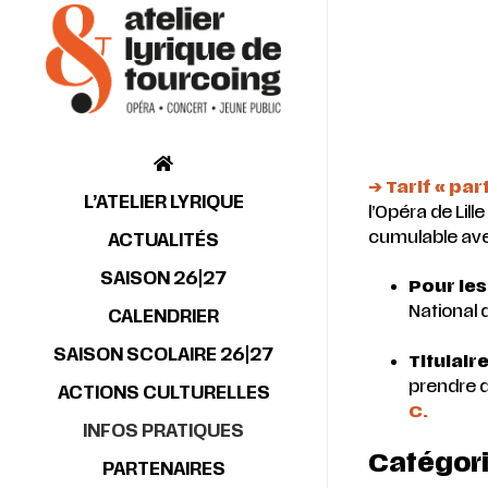
➔ Tarif « pa
L’ATELIER LYRIQUE
l’Opéra de Lille
cumulable ave
ACTUALITÉS
SAISON 26|27
Pour les
National d
CALENDRIER
SAISON SCOLAIRE 26|27
Titulair
prendre d
ACTIONS CULTURELLES
C.
INFOS PRATIQUES
Catégor
PARTENAIRES