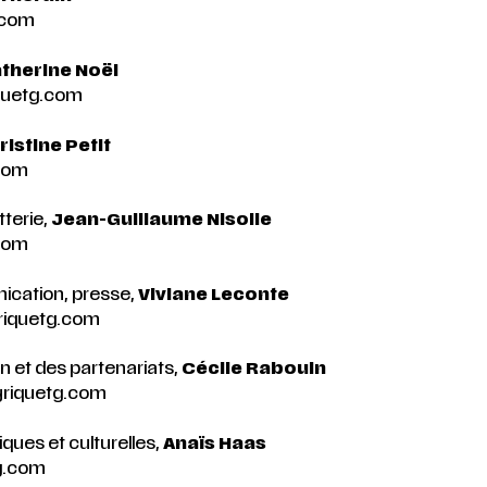
.com
therine Noël
iquetg.com
istine Petit
com
tterie,
Jean-Guillaume Nisolle
.com
ication, presse,
Viviane Leconte
riquetg.com
 et des partenariats,
Cécile Rabouin
yriquetg.com
iques et culturelles,
Anaïs Haas
tg.com