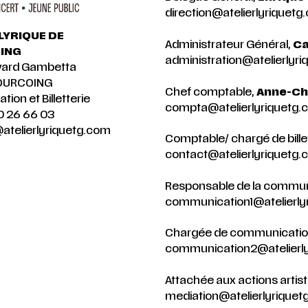
direction@atelierlyriquetg
 LYRIQUE DE
Administrateur Général,
Ca
ING
administration@atelierlyr
vard Gambetta
OURCOING
Chef comptable,
Anne-Chr
tion et Billetterie
compta@atelierlyriquetg.
0 26 66 03
atelierlyriquetg.com
Comptable/ chargé de bille
contact@atelierlyriquetg
Responsable de la commun
communication1@atelierly
Chargée de communication
communication2@atelierl
Attachée aux actions artist
mediation@atelierlyrique