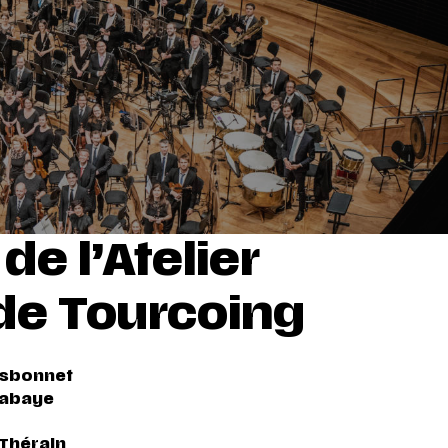
de l’Atelier
de Tourcoing
esbonnet
abaye
 Thérain