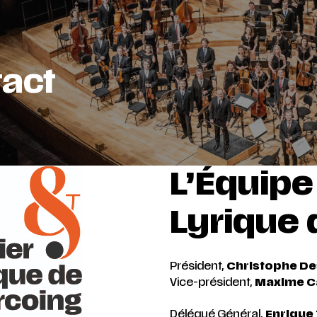
act
L’Équipe 
Lyrique 
Président,
Christophe D
Vice-président,
Maxime C
Délégué Général,
E
nrique