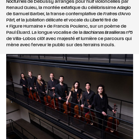
Nocturnes
de Debussy arrangés pour huit violoncelles par
Renaud Guieu, la montée extatique du célébrissime
Adagio
de Samuel Barber, la transe contemplative de
Fratres
d’Arvo
Pärt, et la jubilation délicate et vocale du
Liberté
tiré de
« Figure Humaine » de Francis Poulenc, sur un poème de
Paul Éluard. La longue vocalise de la
Bachianas Brasilieras
n°5
de Villa-Lobos clôt avec majesté et lumière ce parcours qui
mène avec ferveur le public sur des terrains inouïs.