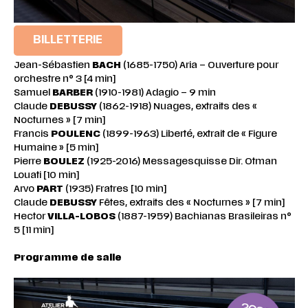
BILLETTERIE
Jean-Sébastien
BACH
(1685-1750) Aria – Ouverture pour
orchestre n° 3 [4 min]
Samuel
BARBER
(1910-1981) Adagio – 9 min
Claude
DEBUSSY
(1862-1918) Nuages, extraits des «
Nocturnes » [7 min]
Francis
POULENC
(1899-1963) Liberté, extrait de « Figure
Humaine » [5 min]
Pierre
BOULEZ
(1925-2016) Messagesquisse Dir. Otman
Louati [10 min]
Arvo
PART
(1935) Fratres [10 min]
Claude
DEBUSSY
Fêtes, extraits des « Nocturnes » [7 min]
Hector
VILLA-LOBOS
(1887-1959) Bachianas Brasileiras n°
5 [11 min]
Programme de salle