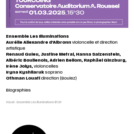
Ensemble Les Illuminations
Aurélie Allexandre d’Albronn
violoncelle et direction
artistique
Renaud Guieu, Justine Metral, Hanna Salzenstein,
Albéric Boullenois, Adrien Bellom, Raphäel Ginzburg,
Irène Jolys,
violoncelles
Iryna Kyshliaruk
soprano
Othman Louati
direction (Boulez)
Biographies
Visuel : Ensemble Les Illuminations
©️ DR