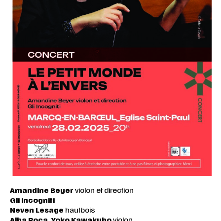
Amandine Beyer
violon et direction
Gli
Incogniti
Neven Lesage
hautbois
Alba Roca, Yoko Kawakubo
violon