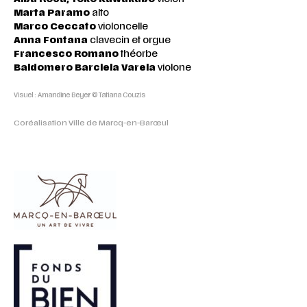
Marta Paramo
alto
Marco Ceccato
violoncelle
Anna Fontana
clavecin et orgue
Francesco Romano
théorbe
Baldomero Barciela Varela
violone
Visuel : Amandine Beyer © Tatiana Couzis
Coréalisation Ville de Marcq-en-Barœul