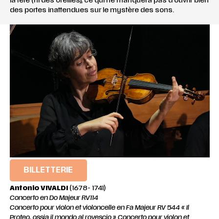
la tête (ni des oreilles), ce qui ne manquera pas d’ouvrir bien
des portes inattendues sur le mystère des sons.
BILLETTERIE
Antonio VIVALDI
(1678- 1741)
Concerto en Do Majeur RV114
Concerto pour violon et violoncelle en Fa Majeur RV 544 « Il
Proteo, ossia il mondo al rovescio » Concerto pour violon et