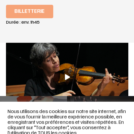
BILLETTERIE
Durée : env. 1h45
PROKOFIEV, PIERRE ET LE
BOULEZ / BACH / VILLA-
Nous utilisons des cookies sur notre site internet, afin
LOUP – 08 février 2025
LOBOS – 01 mars 2025
de vous fournir la meilleure expérience possible, en
enregistrant vos préférences et visites répétées. En
cliquant sur "Tout accepter", vous consentez à
l'utilisation de TOUS les cookies.