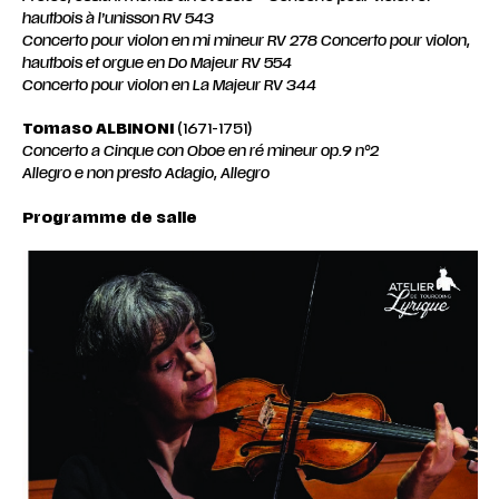
hautbois à l’unisson
RV
543
Concerto pour violon en mi mineur RV 278 Concerto pour violon,
hautbois et orgue en Do Majeur RV 554
Concerto
pour
violon
en
La
Majeur
RV
344
Tomaso ALBINONI
(1671-1751)
Concerto
a
Cinque
con
Oboe
en
ré
mineur
op.9 n°2
Allegro
e
non
presto
Adagio,
Allegro
Programme de salle