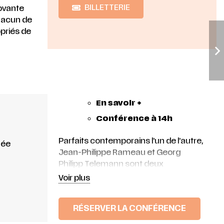
BILLETTERIE
novante
chacun de
priés de
En savoir +
Conférence à 14h
Parfaits contemporains l’un de l’autre,
née
Jean-Philippe Rameau et Georg
Philipp Telemann sont deux
compositeurs incontournables de la
Voir plus
seconde moitié de l’époque baroque.
Si Rameau jouit encore aujourd’hui
RÉSERVER LA CONFÉRENCE
d’une grande visibilité et d’une
programmation abondante,