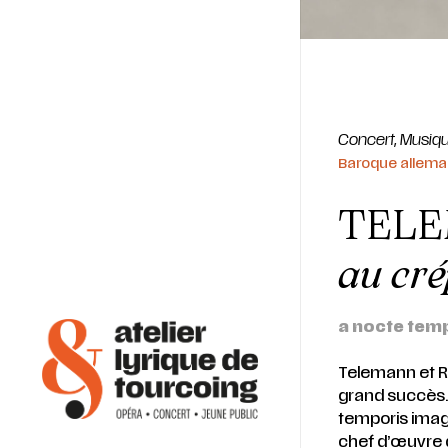
Concert
,
Musiqu
Baroque alleman
TELE
au cr
a nocte tem
Telemann et R
grand succès. 
temporis imagi
chef d’œuvre 