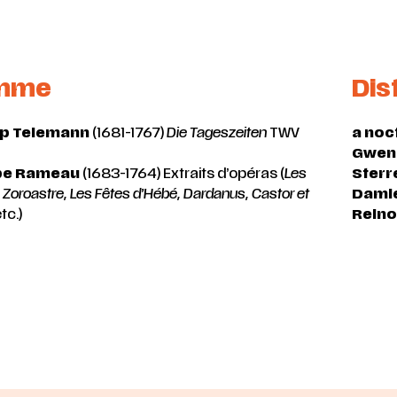
amme
Dis
pp Telemann
(1681-1767)
Die Tageszeiten
TWV
a noc
Gwend
pe Rameau
(1683-1764) Extraits d’opéras (
Les
Sterr
 Zoroastre, Les Fêtes d’Hébé, Dardanus, Castor et
Dami
tc.)
Reino