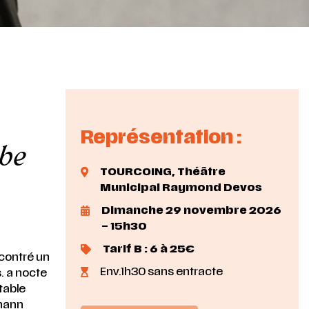
Représentation :
ube
TOURCOING,
Théâtre
Municipal Raymond Devos
Dimanche 29 novembre 2026
– 15h30
Tarif B : 6 à 25€
contré un
Env.1h30 sans entracte
s. a nocte
table
mann