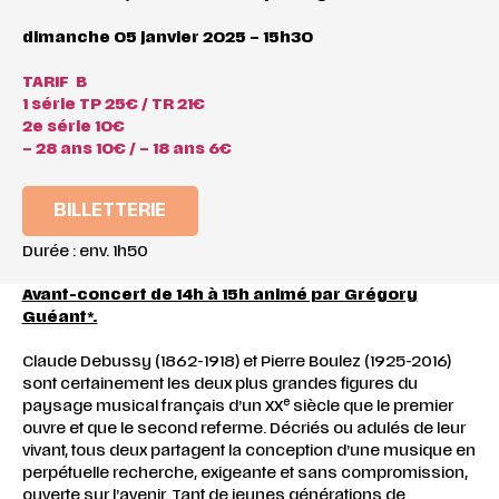
dimanche 05 janvier 2025 – 15h30
TARIF B
1 série TP 25€ / TR 21€
2e série 10€
– 28 ans 10€ / – 18 ans 6€
BILLETTERIE
Durée : env. 1h50
Avant-concert de 14h à 15h animé par Grégory
Guéant*.
Claude Debussy (1862-1918) et Pierre Boulez (1925-2016)
sont certainement les deux plus grandes figures du
e
paysage musical français d’un XX
siècle que le premier
ouvre et que le second referme. Décriés ou adulés de leur
vivant, tous deux partagent la conception d’une musique en
perpétuelle recherche, exigeante et sans compromission,
ouverte sur l’avenir. Tant de jeunes générations de