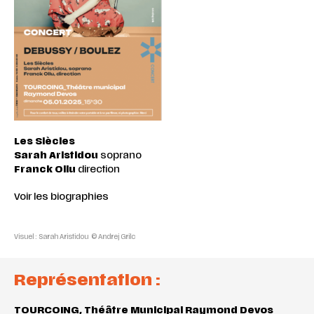
Les
Siècles
Sarah Aristidou
soprano
Franck Ollu
direction
Voir les biographies
Visuel : Sarah Aristidou © Andrej Grilc
Représentation :
TOURCOING,
Théâtre Municipal Raymond Devos