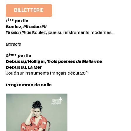
BILLETTERIE
ère
1
partie
Boulez,
Pli selon Pli
Pli selon Pli de
Boulez, joué sur instruments modernes.
Entracte
ème
2
partie
Debussy/Holliger,
Trois poèmes de Mallarmé
Debussy,
La Mer
e
Joué sur instruments français début 20
Programme de salle