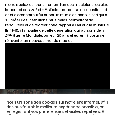
Pierre Boulez est certainement l’un des musiciens les plus
e
e
important des 20
et 21
siècles. Immense compositeur et
chef d’orchestre, il fut aussi un musicien dans la cité qui a
su créer des institutions musicales permettant de
renouveler et de recréer notre rapport à l’art et à la musique.
En 1945, il fait partie de cette génération qui, au sortir de la
nde
2
Guerre Mondiale, ont eut 20 ans et eurent à cœur de
réinventer un nouveau monde musical.
RINASCIMENTO ! -19
JEAN-MARIE MACHADO, LA
Nous utilisons des cookies sur notre site internet, afin
décembre 2024 [Palais
FALAISE DES LENDEMAINS –
des Beaux-Arts de Lille]
18 janvier 2025
de vous fournir la meilleure expérience possible, en
enregistrant vos préférences et visites répétées. En