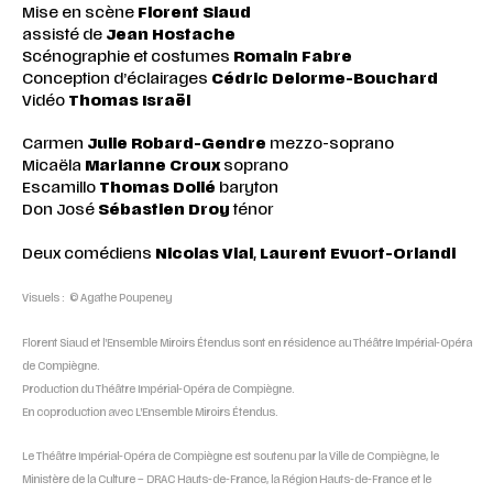
Mise en scène
Florent Siaud
assisté de
Jean Hostache
Scénographie et costumes
Romain Fabre
Conception d’éclairages
Cédric Delorme-Bouchard
Vidéo
Thomas Israël
Carmen
Julie Robard-Gendre
mezzo-soprano
Micaëla
Marianne Croux
soprano
Escamillo
Thomas Dolié
baryton
Don José
Sébastien Droy
ténor
Deux comédiens
Nicolas Vial
,
Laurent Evuort-Orlandi
Visuels : © Agathe Poupeney
Florent Siaud et l’Ensemble Miroirs Étendus sont en résidence au Théâtre Impérial-Opéra
de Compiègne.
Production du Théâtre Impérial-Opéra de Compiègne.
En coproduction avec L’Ensemble Miroirs Étendus.
Le Théâtre Impérial-Opéra de Compiègne est soutenu par la Ville de Compiègne, le
Ministère de la Culture – DRAC Hauts-de-France, la Région Hauts-de-France et le