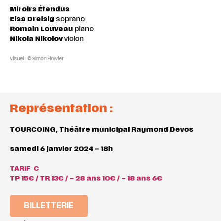
Miroirs
Étendus
Elsa Dreisig
soprano
Romain Louveau
piano
Nikola Nikolov
violon
Visuel : © Simon Flowler
Représentation :
TOURCOING, Théâtre municipal Raymond Devos
samedi 6 janvier 2024 – 18h
TARIF C
TP 15€ / TR 13€ / – 28 ans 10€ / – 18 ans 6€
BILLETTERIE