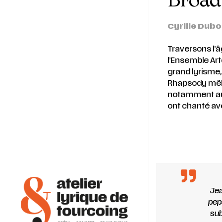
Cyrille Dub
Traversons l’â
l’Ensemble Art
grand lyrisme
Rhapsody mêle 
notamment aux
ont chanté ave
Jea
peps
sub