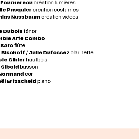
s Fournereau
création lumières
lle Pasquier
création costumes
mias Nussbaum
création vidéos
le Dubois
ténor
mble Arte Combo
 Sato
flûte
Bischoff
/
Julie Dufossez
clarinette
ste Gibier
hautbois
 Sibold
basson
 Normand
cor
ël Ertzscheid
piano