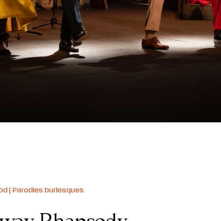
od | Parodies burlesques
way Rhapsody