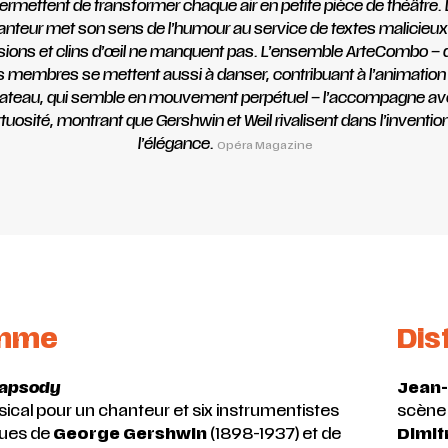
ermettent de transformer chaque air en petite pièce de théâtre. 
anteur met son sens de l’humour au service de textes malicieux
sions et clins d’œil ne manquent pas. L’ensemble ArteCombo – 
s membres se mettent aussi à danser, contribuant à l’animation
lateau, qui semble en mouvement perpétuel – l’accompagne a
rtuosité, montrant que Gershwin et Weil rivalisent dans l’invention
l’élégance.
Opéra Magazine
amme
Dis
apsody
Jean-
cal pour un chanteur et six instrumentistes
scène
ques de
George Gershwin
(1898-1937) et de
Dimit