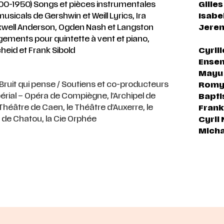
00-1950) Songs et pièces instrumentales
Gille
usicals de Gershwin et Weill Lyrics, Ira
Isabe
well Anderson, Ogden Nash et Langston
Jere
ements pour quintette à vent et piano,
Cyril
heid et Frank Sibold
Ense
Mayu
Bruit qui pense / Soutiens et co-producteurs
Romy 
érial – Opéra de Compiègne, l’Archipel de
Bapti
Théâtre de Caen, le Théâtre d’Auxerre, le
Frank
 de Chatou, la Cie Orphée
Cyril
Micha