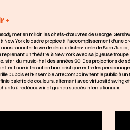
r +
psody
met en miroir les chefs-d’œuvres de George Gershwin
 à New York le cadre propice à l’accomplissement d’une créa
ous raconter la vie de deux artistes: celle de Sam Junior, 
 reprenant un théâtre à New York avec sa joyeuse troupe 
e, star du music-hall des années 30. Des projections de 
rmettent une interaction humoristique entre les personnages.
ille
Dubois et l’Ensemble ArteCombo
invitent le public à un 
finie palette de couleurs,
alternant avec virtuosité swing et
chants à
redécouvrir et grands succès
internationaux.