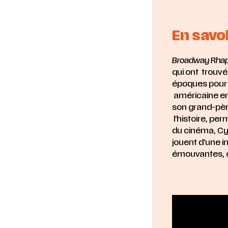
En savoi
Broadway Rha
qui ont trouvé
époques pour n
américaine en
son grand-pèr
l’histoire, pe
du cinéma, Cyr
jouent
d’une in
émouvantes, 