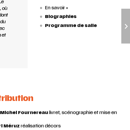
Le
En savoir +
, où
dont
Biographies
 du
Programme de salle
vec
 et
tribution
Michel Fournereau
livret, scénographie et mise en
ri Méruz
réalisation décors