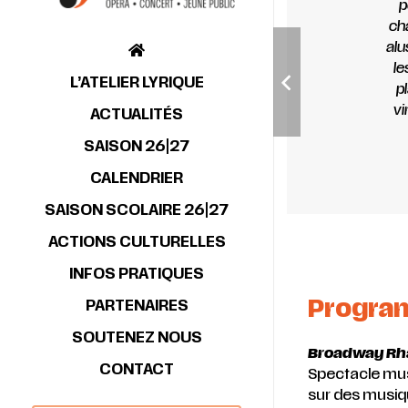
p
ch
alu
le
L’ATELIER LYRIQUE
p
vi
ACTUALITÉS
SAISON 26|27
CALENDRIER
SAISON SCOLAIRE 26|27
ACTIONS CULTURELLES
INFOS PRATIQUES
Progr
PARTENAIRES
SOUTENEZ NOUS
Broadway Rh
CONTACT
Spectacle musi
sur des musi