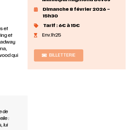
Dimanche 8 février 2026 –
15h30
Tarif : 6€ à 15€
s et
Env.1h25
ing et
roadway
éma,
BILLETTERIE
wood qui
e de
ile :
, lui