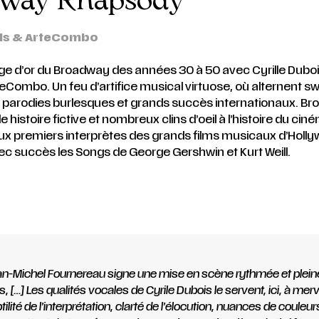
ois & ArteCombo
ge d’or du Broadway des années 30 à 50 avec Cyrille Duboi
eCombo. Un feu d’artifice musical virtuose, où alternent sw
, parodies burlesques et grands succès internationaux. B
histoire fictive et nombreux clins d’oeil à l’histoire du cin
 premiers interprètes des grands films musicaux d’Holly
c succès les Songs de George Gershwin et Kurt Weill.
n-Michel Fournereau signe une mise en scène rythmée et plein
, […] Les qualités vocales de Cyrile Dubois le servent, ici, à merve
tilité de l’interprétation, clarté de l’élocution, nuances de couleurs