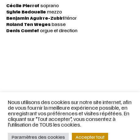
Cécile Pierrot
soprano
Sylvie Bedouelle
mezzo
Benjamin Aguirre-Zubiri
ténor
Roland Ten Weges
basse
Denis Comtet
orgue et direction
Nous utilisons des cookies sur notre site internet, afin
de vous fournir la meilleure expérience possible, en
enregistrant vos préférences et visites répétées. En
cliquant sur "Tout accepter", vous consentez à
l'utilisation de TOUS les cookies.
En savoir +
Paramètres des cookies
Accepter tout