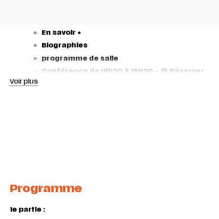
En savoir +
Biographies
programme de salle
Conférence de 18h30 à 19H30 –
@ Réserver
Voir plus
Plus que de grands compositeurs, Franz Liszt (1810-1886) et
Richard Wagner (1813-1883) sont les artisans de la
Zunkunftmuzik (la musique de l’avenir), le premier
s’illustrant dans le répertoire pianistique et symphonique, le
second, dans le répertoire lyrique. Ainsi, les deux concertos
et les principales ouvertures d’opéra sont l’occasion de
mesurer leur empreinte novatrice, repensant sciemment
formes et genres à chaque œuvre nouvelle. Ce concert est
le témoignage saisissant de cette époque romantique
nourrie de compositeurs ambitieux et libres.
Programme
1e partie :