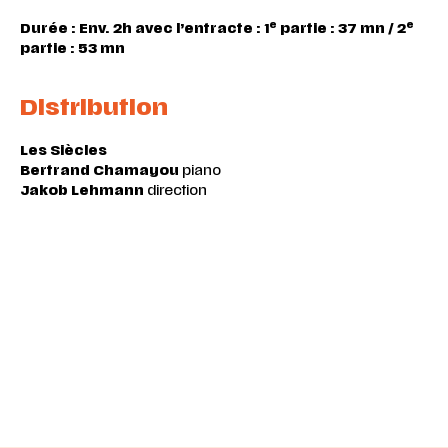
e
e
Durée : Env. 2h avec l’entracte : 1
partie : 37 mn / 2
partie : 53 mn
Distribution
Les Siècles
Bertrand Chamayou
piano
Jakob Lehmann
direction