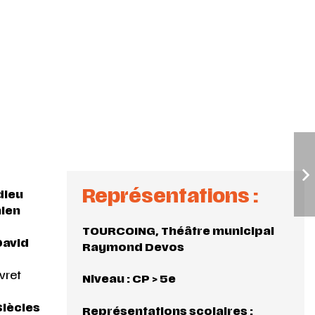
Représentations :
dieu
ien
TOURCOING, Théâtre municipal
David
Raymond Devos
ivret
Niveau : CP > 5e
Siècles
Représentations scolaires :