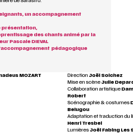
nière de Sarastro.
seignants, un accompagnement
 présentation,
apprentissage des chants animé par la
œur Pascale DIEVAL
 d’accompagnement pédagogique
madeus MOZART
Direction
Joël Soichez
Mise en scène
Julie Depar
Collaboration artistique
Dam
Robert
Scénographie & costumes
Belugou
Adaptation et traduction du l
Henri Tresbel
Lumières
Joël Fabing Les 