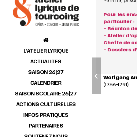
Pamina, prison
Pour les en
particulier :
– Réunion de
– Atelier d’
Cheffe de c
– Dossiers
L’ATELIER LYRIQUE
ACTUALITÉS
SAISON 26|27
Wolfgang A
CALENDRIER
(1756-1791)
SAISON SCOLAIRE 26|27
ACTIONS CULTURELLES
INFOS PRATIQUES
PARTENAIRES
SOUTENEZ NOUS