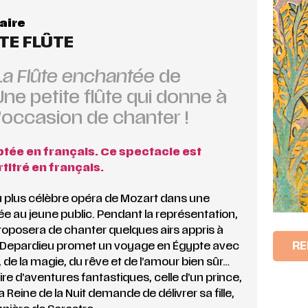
aire
TE FLÛTE
La Flûte enchantée
de
ne petite flûte qui donne à
’occasion de chanter !
tée en français. Ce spectacle est
titré en français.
u plus célèbre opéra de Mozart dans une
e au jeune public. Pendant la représentation,
roposera de chanter quelques airs appris à
RE
ie Depardieu promet un voyage en Égypte avec
de la magie, du rêve et de l’amour bien sûr…
ire d’aventures fantastiques, celle d’un prince,
a Reine de la Nuit demande de délivrer sa fille,