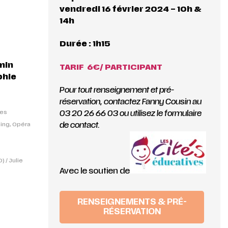
vendredi 16 février 2024 – 10h &
14h
Durée : 1h15
emin
TARIF
6€/ PARTICIPANT
phie
Pour tout renseignement et pré-
réservation, contactez Fanny Cousin au
ées
03 20 26 66 03 ou utilisez le formulaire
de contact.
oing, Opéra
) / Julie
Avec le soutien de
RENSEIGNEMENTS & PRÉ-
RÉSERVATION