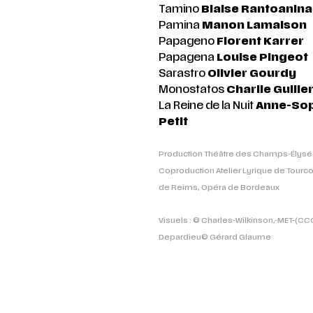
Tamino
Blaise Rantoanina
Pamina
Manon Lamaison
Papageno
Florent Karrer
Papagena
Louise Pingeot
Sarastro
Olivier Gourdy
Monostatos
Charlie Guill
La Reine de la Nuit
Anne-So
Petit
Production Théâtre des Champs-Élys
Coproduction Atelier Lyrique de Tourc
de Reims, Opéra de Bordeaux
Visuels : © Charles-Wilkinson,-MET-(CCO
Depardieu© Gérard Glaume