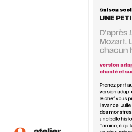
Saison scol
UNE PETI
D’après
Mozart. U
chacun l
Version adap
chanté et sur
Prenez part a
version adapté
le chef vous p
l’avance. Jul
des monstres, 
une belle histo
Tamino, à qui l