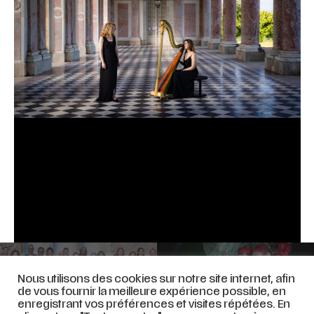
PATRICIA PETIBON,
FLAMMES DE MAGICIENNES
LA FLÛTE ENCHANTÉE – 9 ET
Nous utilisons des cookies sur notre site internet, afin
– 1er décembre 2023
10 décembre 2023
de vous fournir la meilleure expérience possible, en
[complet]
enregistrant vos préférences et visites répétées. En