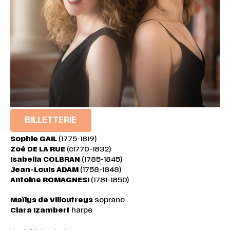
BILLETTERIE
Sophie
GAIL
(1775-1819)
Zoé
DE
LA
RUE
(c1770-1832)
Isabella
COLBRAN
(1785-1845)
Jean-Louis
ADAM
(1758-1848)
Antoine
ROMAGNESI
(1781-1850)
Maïlys de Villoutreys
soprano
Clara Izambert
harpe