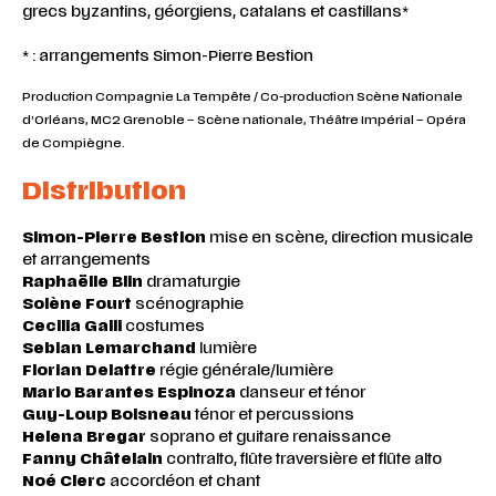
grecs byzantins, géorgiens, catalans et castillans*
* : arrangements Simon-Pierre Bestion
Production Compagnie La Tempête / Co-production Scène Nationale
d’Orléans, MC2 Grenoble – Scène nationale, Théâtre Impérial – Opéra
de Compiègne.
Distribution
Simon-Pierre Bestion
mise en scène, direction musicale
et arrangements
Raphaëlle Blin
dramaturgie
Solène Fourt
scénographie
Cecilia Galli
costumes
Sebian Lemarchand
lumière
Florian Delattre
régie générale/lumière
Mario Barantes Espinoza
danseur et ténor
Guy-Loup Boisneau
ténor et percussions
Helena Bregar
soprano et guitare renaissance
Fanny Châtelain
contralto, flûte traversière et flûte alto
Noé Clerc
accordéon et chant