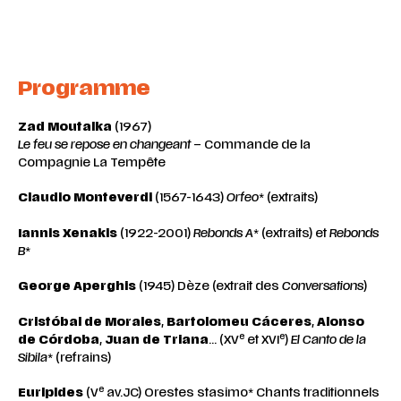
Programme
Zad Moutalka
(1967)
Le feu se repose en changeant
– Commande de la
Compagnie La Tempête
Claudio Monteverdi
(1567-1643)
Orfeo
* (extraits)
Iannis Xenakis
(1922-2001)
Rebonds A
* (extraits) et
Rebonds
B
*
George Aperghis
(1945) Dèze (extrait des
Conversations
)
Cristóbal de Morales
,
Bartolomeu Cáceres
,
Alonso
e
e
de Córdoba
,
Juan de Triana
… (XV
et XVI
)
El Canto de la
Sibila
* (refrains)
e
Euripides
(V
av.JC) Orestes stasimo* Chants traditionnels