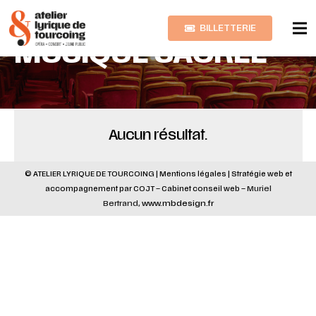
BILLETTERIE
MUSIQUE SACRÉE
Aucun résultat.
© ATELIER LYRIQUE DE TOURCOING |
Mentions légales
|
Stratégie web
et
accompagnement par
COJT
– Cabinet conseil web –
Muriel
Bertrand,
www.mbdesign.fr