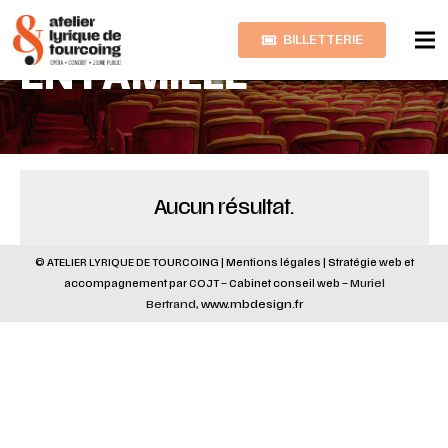
BILLETTERIE
EN FAMILLE
Aucun résultat.
© ATELIER LYRIQUE DE TOURCOING |
Mentions légales
|
Stratégie web
et
accompagnement par
COJT
– Cabinet conseil web –
Muriel
Bertrand,
www.mbdesign.fr