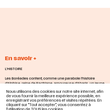
En savoir +
L’HISTOIRE
Les Boréades content, comme une parabole l’histoire
d’Alphise, reine de Bactriane, amoureuse d’Abaris, un jeune
homme d’origine mystérieuse. Alphise contrainte de
Nous utilisons des cookies sur notre site internet, afin
respecter la tradition qui veut que son futur époux soit un
de vous fournir la meilleure expérience possible, en
descendant de Borée, le dieu du vent du nord, refuse et
enregistrant vos préférences et visites répétées. En
abdique, déclenchant la colère des dieux. Après de
cliquant sur "Tout accepter", vous consentez à
nombreuses épreuves et l’intervention d’Apollon, Abaris se
l'utilisation de TOUS les cookies.