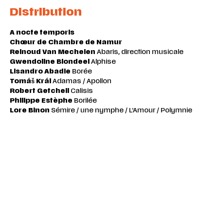
Distribution
A nocte temporis
Chœur de Chambre de Namur
Reinoud Van Mechelen
Abaris, direction musicale
Gwendoline Blondeel
Alphise
Lisandro Abadie
Borée
Tomáš Král
Adamas / Apollon
Robert Getchell
Calisis
Philippe Estèphe
Borilée
Lore Binon
Sémire / une nymphe / L’Amour / Polymnie