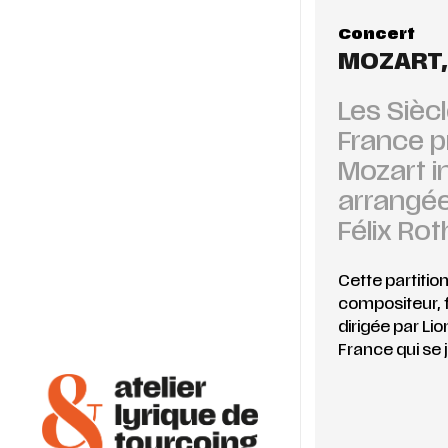
Concert
MOZART,
Les Sièc
France p
Mozart i
arrangée
Félix Rot
Cette partition
compositeur, f
dirigée par Li
France qui se 