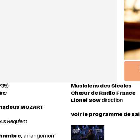
935)
Musiciens des Siècles
ine
Chœur de Radio France
Lionel Sow
direction
madeus MOZART
Voir le programme de sal
pus Requiem
chambre,
arrangement