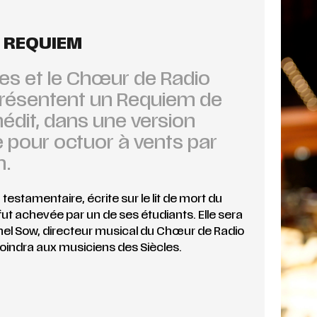
 REQUIEM
les et le Chœur de Radio
résentent un Requiem de
nédit, dans une version
 pour octuor à vents par
h.
 testamentaire, écrite sur le lit de mort du
ut achevée par un de ses étudiants. Elle sera
onel Sow, directeur musical du Chœur de Radio
joindra aux musiciens des Siècles.