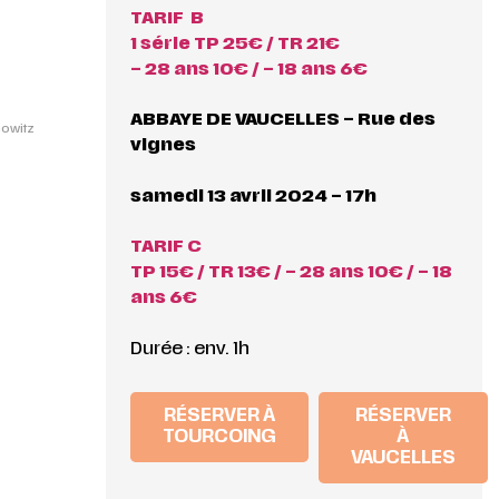
TARIF B
1 série TP 25€ / TR 21€
– 28 ans 10€ / – 18 ans 6€
ABBAYE DE VAUCELLES – Rue des
mowitz
vignes
samedi 13 avril 2024 – 17h
TARIF C
TP 15€ / TR 13€ / – 28 ans 10€ / – 18
ans 6€
Durée : env. 1h
RÉSERVER À
RÉSERVER
TOURCOING
À
VAUCELLES