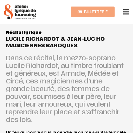
BILLETTERIE
Récital lyrique
LUCILE RICHARDOT & JEAN-LUC HO
MAGICIENNES BAROQUES
Dans ce récital, la mezzo-soprano
Lucile Richardot, au timbre troublant
et généreux, est Armide, Médée et
Circé, ces magiciennes d’une
grande beauté, des femmes de
pouvoir, soumises à leur père, leur
mari, leur amoureux, qui veulent
reprendre leur place et s’affranchir
des lois.
Un feu qui couve sous la cendre, le calme avant la tempête,