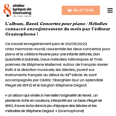
BILLETTERIE
L’album,
Ravel, Concertos pour piano / Mélodies
consacré enregistrement du mois par l’éditeur
Gramophone !
Ce nouvel enregistrement paru le 20/05/2022
chez
Harmonia mundi
, rassemble les deux concertos pour
piano et la célèbre
Pavane pour une infante défunte, Don
Quichotte à Dulcinée
, Deux mélodies hébraïques et Trois
poèmes de Stéphane Mallarmé. Autour de François-Xavier
Roth à la direction musicale, les Siècles, jouent sur
e
instruments français du début du XX
siècle. Ils sont
accompagnés par Cédric Tiberghien (sur un splendide
Pleyel de 1892) et le baryton Stéphane Degout.
« Un album qui révèle à merveille l’originalité de Ravel ; un
pianisme riche en couleurs, interprété sur un beau Pleyel de
1892, trouve écho dans le jeu d’époque des Siècles et les
mélodies de Stéphane Degout. »
(Gramophone)