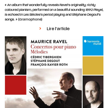
« An album that wonderfully reveals Ravel’s originality; richly
coloured pianism, performed on a beautiful sounding 1892 Pleyel,
is echoed in Les Siècles’s period playing and Stéphane Degout’s
songs. »
(Gramophone)
Lire l’article