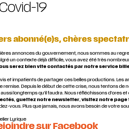
 Covid-19
rs abonné(e)s, chères spectatr
nières annonces du gouvernement, nous sommes au regret 
ré un contexte déjà difficile, vous avez été très nombreu
ous serez bien vite contactés par notre service bille
vis et impatients de partager ces belles productions. Les ar
ie remise. Depuis le début de cette crise, nous tentons de n
 aussi longtemps qu’il faudra. Nous réfléchissons d’ores et
ectés
,
guettez notre newsletter
,
visitez notre pag
z-vous. Plus que jamais, nous avons besoin de votre souti
telier Lyrique
ejoindre sur Facebook