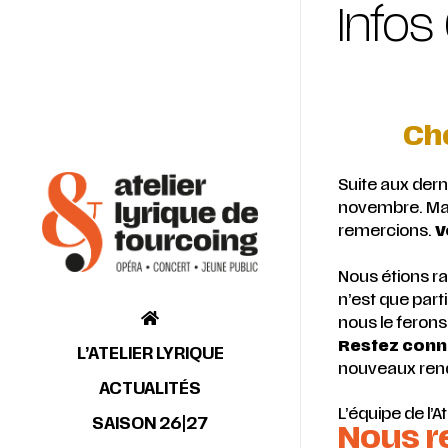
Infos
Che
Suite aux der
novembre. Malg
remercions.
V
Nous étions ra
n’est que part
nous le ferons
Restez conn
L’ATELIER LYRIQUE
nouveaux rende
ACTUALITÉS
L’équipe de l’A
SAISON 26|27
Nous r