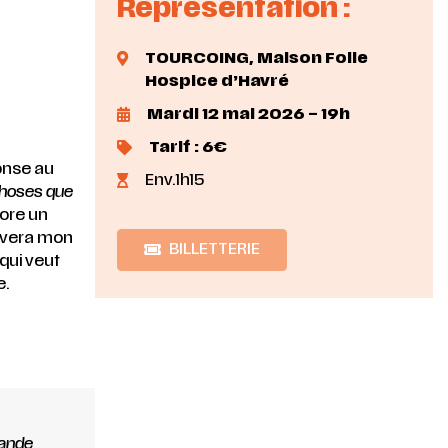
Représentation :
TOURCOING, Maison Folie
Hospice d’Havré
Mardi 12 mai 2026 – 19h
Tarif : 6€
onse au
Env.1h15
 choses que
lore un
auvera mon
BILLETTERIE
qui veut
e.
mande