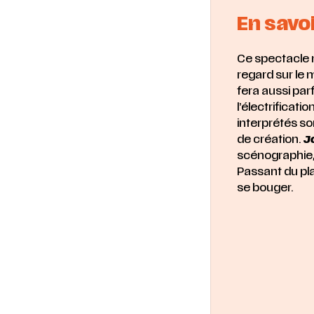
En savoi
Ce spectacle m
regard sur le
fera aussi parf
l’électrificat
interprétés so
de création.
J
scénographie, l
Passant du pla
se bouger.