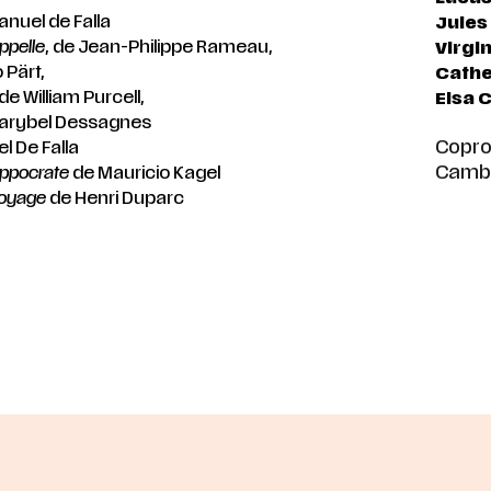
nuel de Falla
Jules
ppelle
, de Jean-Philippe Rameau,
Virgi
o Pärt,
Cathe
 de William Purcell,
Elsa 
arybel Dessagnes
Coprod
 De Falla
Cambr
ippocrate
de Mauricio Kagel
 voyage
de Henri Duparc