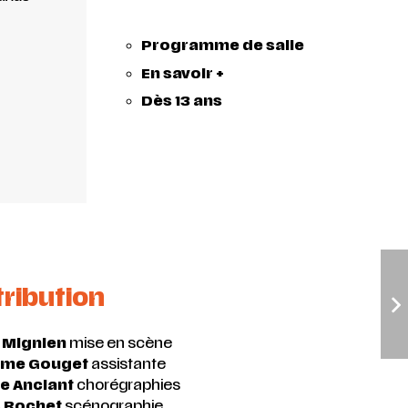
Programme de salle
En savoir +
Dès 13 ans
tribution
 Mignien
mise en scène
ame Gouget
assistante
e Anciant
chorégraphies
 Rochet
scénographie