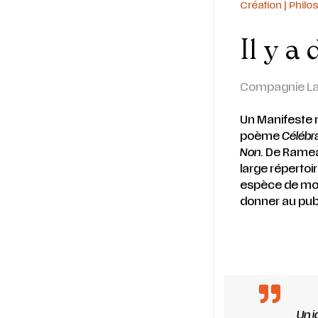
Création | Philo
Il y a
Compagnie La
Un Manifeste m
poème
Célébra
Non
. De Ramea
large répertoi
espèce de mon
donner au publ
Un j