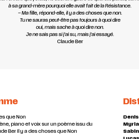
à sa grand-mère
pourquoi elle avait fait de la Résistance.
– Ma fille, répond-elle, il y a des choses que non.
Tu ne sauras peut-être pas toujours à quoi dire
oui, mais sache à quoi dire non.
Je ne sais pas si j’ai su, mais j’ai essayé.
Claude Ber
amme
Dis
ses que Non
Denis
ne, piano et voix sur un poème issu du
Myri
ude Ber Il y a des choses que Non
Sabin
Lucas