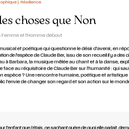
sophique | Résilience
 des choses que Non
 Femme et l’Homme debout
usical et poétique qui questionne le désir d’avenir, en rép
tion de l’espèce
de Claude Ber, issu de son recueil
Il y a des
u à Barbara, la musique mêlée au chant et à la danse, exp
re face au réquisitoire de Claude Ber sur l’humanité : qui s
 espèce ? Une rencontre humaine, poétique et artistique 
ic l’envie de changer son regard et son action sur le mond
our l’enfant que j’étais, ne sachant guère de quoi elle parlait, de