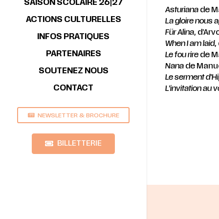
SAISON SCOLAIRE 26|27
Asturiana
de Ma
ACTIONS CULTURELLES
La gloire nous a
Für Alina
, d’Arv
INFOS PRATIQUES
When I am laid
,
PARTENAIRES
Le fou rire
de M
Nana
de Manuel
SOUTENEZ NOUS
Le serment d’H
CONTACT
L’invitation au
NEWSLETTER & BROCHURE
BILLETTERIE