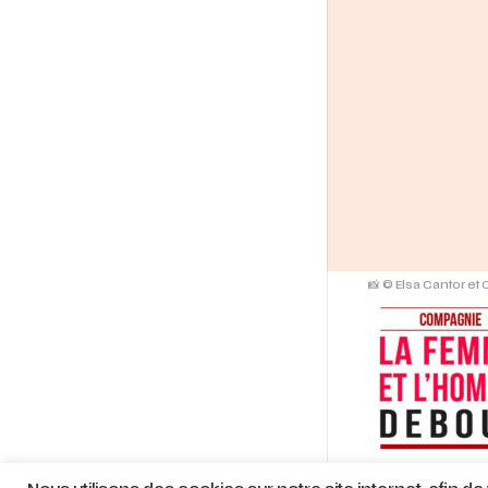
📸 © Elsa Cantor et