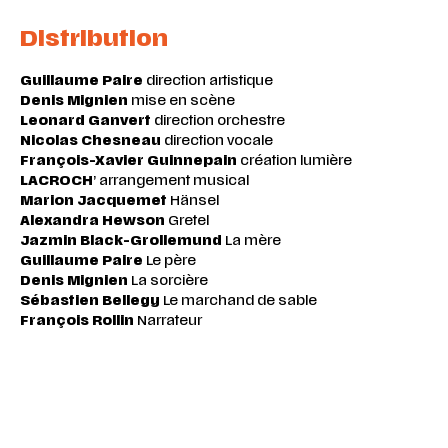
Distribution
Guillaume Paire
direction artistique
Denis Mignien
mise en scène
Leonard Ganvert
direction orchestre
Nicolas Chesneau
direction vocale
François-Xavier Guinnepain
création lumière
LACROCH
’ arrangement musical
Marion Jacquemet
Hänsel
Alexandra Hewson
Gretel
Jazmin Black-Grollemund
La mère
Guillaume Paire
Le père
Denis Mignien
La sorcière
Sébastien Bellegy
Le marchand de sable
François Rollin
Narrateur