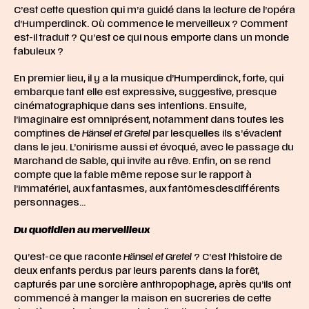
C’est cette question qui m’a guidé dans la lecture de l’opéra
d’Humperdinck. Où commence le merveilleux ? Comment
est-il traduit ? Qu’est ce qui nous emporte dans un monde
fabuleux ?
En premier lieu, il y a la musique d’Humperdinck, forte, qui
embarque tant elle est expressive, suggestive, presque
cinématographique dans ses intentions. Ensuite,
l’imaginaire est omniprésent, notamment dans toutes les
comptines de
Hänsel et Gretel
par lesquelles ils s’évadent
dans le jeu. L’onirisme aussi et évoqué, avec le passage du
Marchand de Sable, qui invite au rêve. Enfin, on se rend
compte que la fable même repose sur le rapport à
l’immatériel, aux fantasmes, aux fantômesdesdifférents
personnages…
Du quotidien au merveilleux
Qu’est-ce que raconte
Hänsel et Gretel
? C’est l’histoire de
deux enfants perdus par leurs parents dans la forêt,
capturés par une sorcière anthropophage, après qu’ils ont
commencé à manger la maison en sucreries de cette