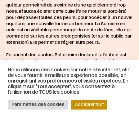
qui leur permettrait de s’extraire d’une quotidienneté trop
noire. Il faudra éclater cette bulle (faire mourir la Sorcière)
pour dépasser toutes ces peurs, pour accéder à un nouvel
équilibre, une nouvelle forme de bonheur. La Sorcière en
cela est un véritable personnage de conte de fées, elle agit
comme tel sur les autres protagonistes (et sur le public par
extension). Elle permet de régler leurs peurs.
En parlant des contes, Bettelheim déclarait : « l’enfant est
traversé par des angoisses, par des émotions et des
sentiments violents (la peur, la colère, la haine) qu’il ne sait
Nous utilisons des cookies sur notre site internet, afin
pas encore maitriser. Les contes lui permettent de
de vous fournir la meilleure expérience possible, en
s’identifier à des héros qui ont les mêmes problèmes et
enregistrant vos préférences et visites répétées. En
auxquels ils trouvent des solutions, puisque la fin est
cliquant sur "Tout accepter", vous consentez à
l'utilisation de TOUS les cookies.
toujours heureuse ». Finalement il s’agit de cela, et c’est là
que résident le merveilleux, le fantastique : pouvoir, par la
création d’un personnage monstrueux, se faire
Paramètres des cookies
Accepter tout
suffisamment peur pour sublimer le réel ou découvrir le
sens profond de la vie. On se situe totalement à la limite
entre conscient et inconscient, rêve, cauchemar et réalité.
La Sorcière est-elle réelle ? Nos protagonistes se font-ils
peur « pour de vrai » ou « pour de faux » ? Il est probable que