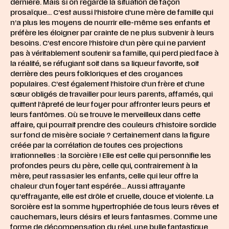
dernière. Mais si on regarde la situation de façon
prosaïque… C’est aussi l’histoire d’une mère de famille qui
n’a plus les moyens de nourrir elle-même ses enfants et
préfère les éloigner par crainte de ne plus subvenir à leurs
besoins. C’est encore l’histoire d’un père qui ne parvient
pas à véritablement soutenir sa famille, qui perd pied face à
la réalité, se réfugiant soit dans sa liqueur favorite, soit
derrière des peurs folkloriques et des croyances
populaires. C’est également l’histoire d’un frère et d’une
sœur obligés de travailler pour leurs parents, affamés, qui
quittent l’âpreté de leur foyer pour affronter leurs peurs et
leurs fantômes. Où se trouve le merveilleux dans cette
affaire, qui pourrait prendre des couleurs d’histoire sordide
sur fond de misère sociale ? Certainement dans la figure
créée par la corrélation de toutes ces projections
irrationnelles : la Sorcière ! Elle est celle qui personnifie les
profondes peurs du père, celle qui, contrairement à la
mère, peut rassasier les enfants, celle qui leur offre la
chaleur d’un foyer tant espérée… Aussi attrayante
qu’effrayante, elle est drôle et cruelle, douce et violente. La
Sorcière est la somme hypertrophiée de tous leurs rêves et
cauchemars, leurs désirs et leurs fantasmes. Comme une
forme de décompensation du réel, une bulle fantastique