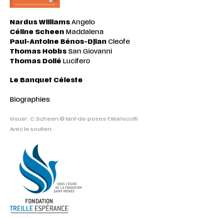
Nardus Williams
Angelo
Céline Scheen
Maddalena
Paul-Antoine
Bénos-Djian
Cleofe
Thomas Hobbs
San Giovanni
Thomas Dolié
Lucifero
Le Banquet Céleste
Biographies
Visuel : C.Scheen © tant-de-poses-f.Mariscotti
Avec le soutien