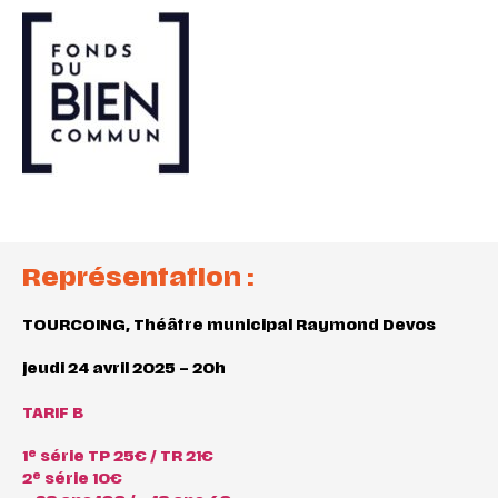
Représentation :
TOURCOING, Théâtre municipal Raymond Devos
jeudi 24 avril 2025 – 20h
TARIF B
e
1
série TP 25€ / TR 21€
e
2
série 10€