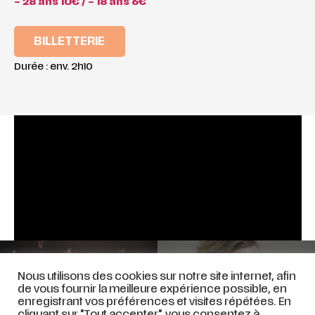
– 28 ans 10€ / – 18 ans 6€
BILLETTERIE
Durée : env. 2h10
BACH, Cantates pour
Nous utilisons des cookies sur notre site internet, afin
OUÏR L’INOUÏ – 05 avril 2025
Weimar – 25 avril 2025
de vous fournir la meilleure expérience possible, en
enregistrant vos préférences et visites répétées. En
cliquant sur "Tout accepter", vous consentez à