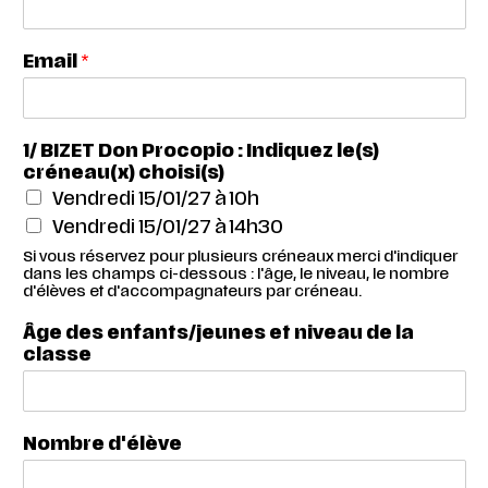
I
Email
*
n
d
i
q
1/ BIZET Don Procopio : Indiquez le(s)
u
créneau(x) choisi(s)
e
Vendredi 15/01/27 à 10h
z
e
Vendredi 15/01/27 à 14h30
t
Si vous réservez pour plusieurs créneaux merci d'indiquer
I
dans les champs ci-dessous : l'âge, le niveau, le nombre
n
d'élèves et d'accompagnateurs par créneau.
d
Âge des enfants/jeunes et niveau de la
i
classe
q
u
e
z
Nombre d'élève