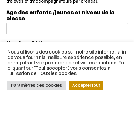
d'élèves et d'accompagnateurs par créneau.
Âge des enfants /jeunes et niveau de la
classe
Nombre d'élèves
Nous utilisons des cookies sur notre site internet, afin
de vous fournir la meilleure expérience possible, en
enregistrant vos préférences et visites répétées. En
Nombre d'accompagnateurs
cliquant sur "Tout accepter", vous consentez à
l'utilisation de TOUS les cookies.
Paramètres des cookies
Accepter tout
Merci d'indiquer si vous passez par un
financement Pass Culture
oui
non
Informations que vous souhaitez nous
communiquer