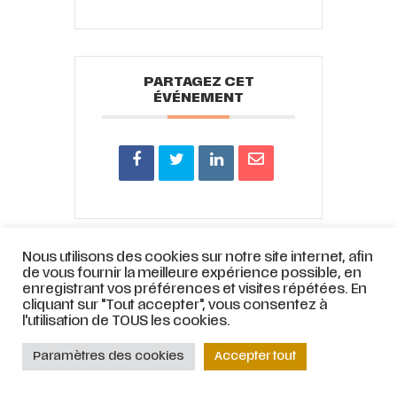
PARTAGEZ CET
ÉVÉNEMENT
Nous utilisons des cookies sur notre site internet, afin
© ATELIER LYRIQUE DE TOURCOING |
Mentions légales
|
Stratégie web
et
de vous fournir la meilleure expérience possible, en
accompagnement par
COJT
– Cabinet conseil web –
Muriel
enregistrant vos préférences et visites répétées. En
Bertrand,
www.mbdesign.fr
cliquant sur "Tout accepter", vous consentez à
l'utilisation de TOUS les cookies.
Paramètres des cookies
Accepter tout