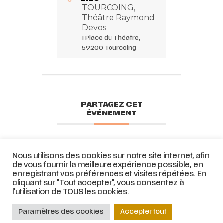
TOURCOING,
Théâtre Raymond
Devos
1 Place du Théatre,
59200 Tourcoing
PARTAGEZ CET
ÉVÉNEMENT
Nous utilisons des cookies sur notre site internet, afin
de vous fournir la meilleure expérience possible, en
enregistrant vos préférences et visites répétées. En
cliquant sur "Tout accepter", vous consentez à
l'utilisation de TOUS les cookies.
© ATELIER LYRIQUE DE TOURCOING |
Mentions légales
|
Stratégie web
et
Paramètres des cookies
Accepter tout
accompagnement par
COJT
– Cabinet conseil web –
Muriel