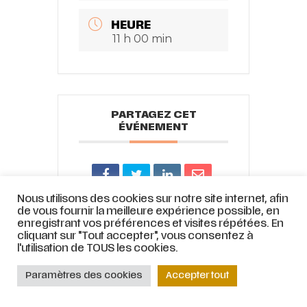
HEURE
11 h 00 min
PARTAGEZ CET
ÉVÉNEMENT
Nous utilisons des cookies sur notre site internet, afin
de vous fournir la meilleure expérience possible, en
enregistrant vos préférences et visites répétées. En
cliquant sur "Tout accepter", vous consentez à
l'utilisation de TOUS les cookies.
© ATELIER LYRIQUE DE TOURCOING |
Mentions légales
|
Stratégie web
et
accompagnement par
COJT
– Cabinet conseil web –
Muriel
Paramètres des cookies
Accepter tout
Bertrand,
www.mbdesign.fr