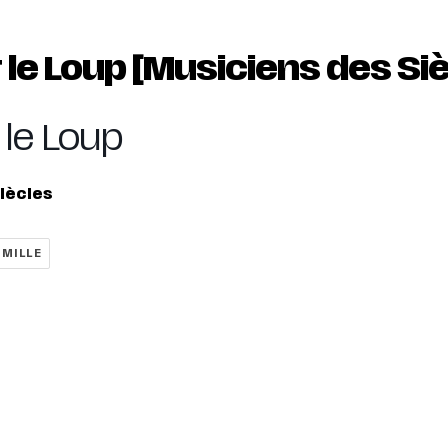
t le Loup [Musiciens des Si
t le Loup
iècles
AMILLE