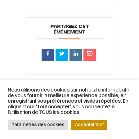
PARTAGEZ CET
ÉVÉNEMENT
© ATELIER LYRIQUE DE TOURCOING |
Mentions légales
|
Stratégie web
et
Nous utilisons des cookies sur notre site internet, afin
de vous fournir la meilleure expérience possible, en
accompagnement par
COJT
– Cabinet conseil web –
Muriel
enregistrant vos préférences et visites répétées. En
Bertrand,
www.mbdesign.fr
cliquant sur "Tout accepter", vous consentez à
l'utilisation de TOUS les cookies.
Paramètres des cookies
Accepter tout