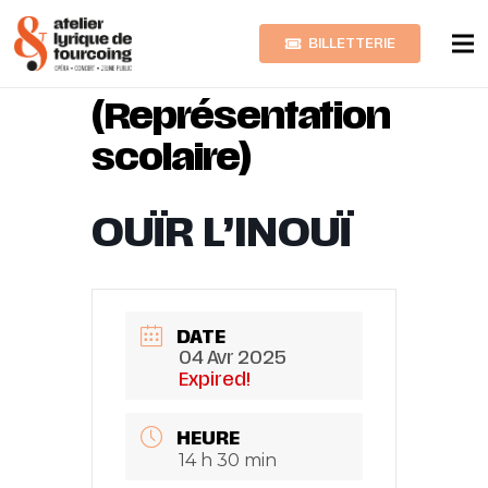
BILLETTERIE
OUÏR L’INOUÏ
(Représentation
scolaire)
OUÏR L’INOUÏ
DATE
04 Avr 2025
Expired!
HEURE
14 h 30 min