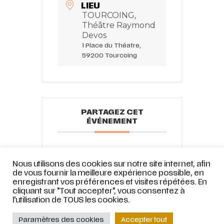
LIEU
TOURCOING,
Théâtre Raymond
Devos
1 Place du Théatre,
59200 Tourcoing
PARTAGEZ CET
ÉVÉNEMENT
Nous utilisons des cookies sur notre site internet, afin
de vous fournir la meilleure expérience possible, en
enregistrant vos préférences et visites répétées. En
cliquant sur "Tout accepter", vous consentez à
l'utilisation de TOUS les cookies.
© ATELIER LYRIQUE DE TOURCOING |
Mentions légales
|
Stratégie web
et
Paramètres des cookies
Accepter tout
accompagnement par
COJT
– Cabinet conseil web –
Muriel