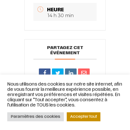
HEURE
14 h 30 min
PARTAGEZ CET
ÉVÉNEMENT
Nous utilisons des cookies sur notre site internet, afin
de vous fournir la meilleure expérience possible, en
enregistrant vos préférences et visites répétées. En
cliquant sur "Tout accepter", vous consentez à
l'utilisation de TOUS les cookies.
© ATELIER LYRIQUE DE TOURCOING |
Mentions légales
|
Stratégie web
et
accompagnement par
COJT
– Cabinet conseil web –
Muriel
Paramètres des cookies
Accepter tout
Bertrand,
www.mbdesign.fr