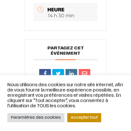
HEURE
14 h 30 min
PARTAGEZ CET
ÉVÉNEMENT
Nous utilisons des cookies sur notre site internet, afin
de vous fournir la meilleure expérience possible, en
enregistrant vos préférences et visites répétées. En
cliquant sur "Tout accepter", vous consentez à
l'utilisation de TOUS les cookies.
© ATELIER LYRIQUE DE TOURCOING |
Mentions légales
|
Stratégie web
et
accompagnement par
COJT
– Cabinet conseil web –
Muriel
Paramètres des cookies
Accepter tout
Bertrand,
www.mbdesign.fr