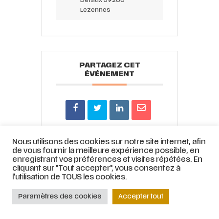
Lezennes
PARTAGEZ CET
ÉVÉNEMENT
Nous utilisons des cookies sur notre site internet, afin
de vous fournir la meilleure expérience possible, en
enregistrant vos préférences et visites répétées. En
© ATELIER LYRIQUE DE TOURCOING |
Mentions légales
|
Stratégie web
et
cliquant sur "Tout accepter", vous consentez à
accompagnement par
COJT
– Cabinet conseil web –
Muriel
l'utilisation de TOUS les cookies.
Bertrand,
www.mbdesign.fr
Paramètres des cookies
Accepter tout