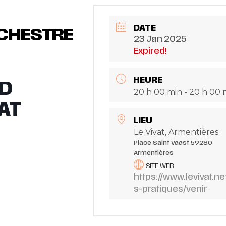
DATE
RCHESTRE
23 Jan 2025
Expired!
HEURE
ND
20 h 00 min - 20 h 00 
AT
LIEU
Le Vivat, Armentières
Place Saint Vaast 59280
Armentières
SITE WEB
https://www.levivat.ne
s-pratiques/venir