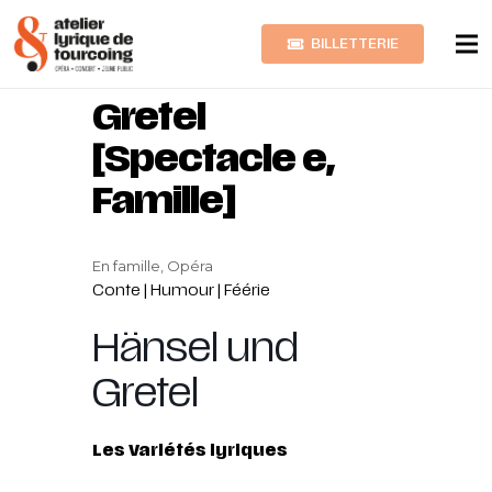
BILLETTERIE
Hänsel und
Gretel
[Spectacle e,
Famille]
En famille, Opéra
Conte | Humour | Féérie
Hänsel und
Gretel
Les Variétés lyriques