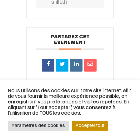
slille.fr
PARTAGEZ CET
ÉVÉNEMENT
Nous utilisons des cookies sur notre site internet, afin
de vous fournir la meilleure expérience possible, en
© ATELIER LYRIQUE DE TOURCOING |
Mentions légales
|
Stratégie web
et
enregistrant vos préférences et visites répétées. En
accompagnement par
COJT
– Cabinet conseil web –
Muriel
cliquant sur "Tout accepter", vous consentez à
l'utilisation de TOUS les cookies.
Bertrand,
www.mbdesign.fr
Paramètres des cookies
Accepter tout