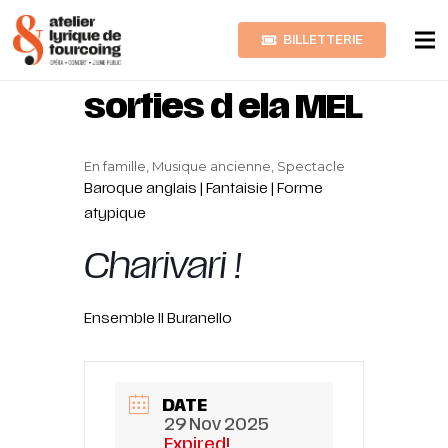
BILLETTERIE
Charivari ! Belles
sorties d ela MEL
En famille, Musique ancienne, Spectacle
Baroque anglais | Fantaisie | Forme
atypique
Charivari !
Ensemble Il Buranello
DATE
29 Nov 2025
Expired!