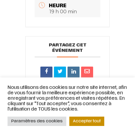
HEURE
19 h 00 min
PARTAGEZ CET
ÉVÉNEMENT
Nous utilisons des cookies sur notre site internet, afin
de vous fournir la meilleure expérience possible, en
enregistrant vos préférences et visites répétées. En
cliquant sur "Tout accepter", vous consentez à
© ATELIER LYRIQUE DE TOURCOING |
Mentions légales
|
Stratégie web
et
l'utilisation de TOUS les cookies.
accompagnement par
COJT
– Cabinet conseil web –
Muriel
Bertrand,
www.mbdesign.fr
Paramètres des cookies
Accepter tout