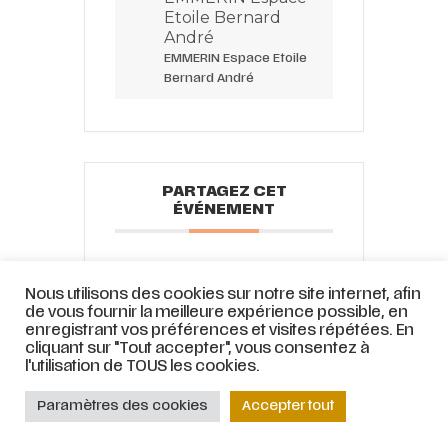
Etoile Bernard
André
EMMERIN Espace Etoile
Bernard André
PARTAGEZ CET
ÉVÉNEMENT
Nous utilisons des cookies sur notre site internet, afin
de vous fournir la meilleure expérience possible, en
enregistrant vos préférences et visites répétées. En
cliquant sur "Tout accepter", vous consentez à
l'utilisation de TOUS les cookies.
© ATELIER LYRIQUE DE TOURCOING |
Mentions légales
|
Stratégie web
et
Paramètres des cookies
Accepter tout
accompagnement par
COJT
– Cabinet conseil web –
Muriel
Bertrand,
www.mbdesign.fr