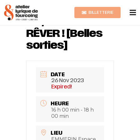
BILLETTERIE
AH, LAISSEZ-MOI
RÊVER ! [Belles
sorties]
DATE
26 Nov 2023
Expired!
HEURE
16 h 00 min - 18 h
00 min
LIEU
EMMERIN Espace