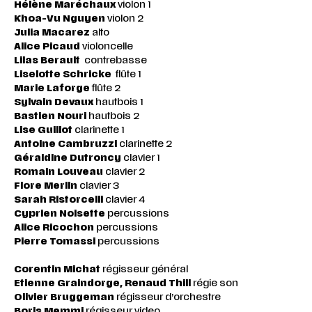
Hélène Maréchaux
violon 1
Khoa-Vu Nguyen
violon 2
Julia Macarez
alto
Alice Picaud
violoncelle
Lilas Berault
contrebasse
Liselotte Schricke
flûte 1
Marie Laforge
flûte 2
Sylvain Devaux
hautbois 1
Bastien Nouri
hautbois 2
Lise Guillot
clarinette 1
Antoine Cambruzzi
clarinette 2
Géraldine Dutroncy
clavier 1
Romain Louveau
clavier 2
Flore Merlin
clavier 3
Sarah Ristorcelli
clavier 4
Cyprien Noisette
percussions
Alice Ricochon
percussions
Pierre Tomassi
percussions
Corentin Michat
régisseur général
Etienne Graindorge, Renaud Thill
régie son
Olivier Bruggeman
régisseur d’orchestre
Boris Memmi
régisseur video