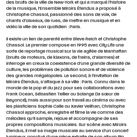
des bruits de la ville de New-York et qui a marqué l’histoire
de la musique, l’Ensemble Miroirs Étendus a proposé à
Christophe Chassol, passionné des sons de voix, de
chants d’oiseaux, de rues, de mettre en musique et en
vidéo la ville de son quotidien : Paris.
Il existe un lien de parenté entre Steve Reich et Christophe
Chassol. Le premier compose en 1995 avec
City Life
une
sorte de reportage musical sur la vie agitée de Manhattan
(bruits de moteurs, de klaxons, de freins, d’alarmes) et
interroge en creux la coexistence d’une grande diversité de
culture, les problèmes de pollution sonore et de violence
des grandes mégalopoles. Le second, à l’invitation de
Miroirs Étendus, s’attaque à sa ville : Paris. Connu dans le
monde de la pop et du jazz pour ses collaborations avec
Frank Ocean, Sébastien Tellier ou Solange (la sœur de
Beyoncé), mais aussi pour son travail au cinéma ou avec
les plasticiens Sophie Calle ou Xavier Veilhan, Christophe
Chassol approche, enregistre et filme la vie comme des
mélodies qu’il sample, rejoue et accompagne de ses
propres compositions musicales. Sur scène avec Miroirs
Étendus, il met sa magie musicale au service d’un concert
lumineux, ponctué d’une pièce extraite de son album
Big