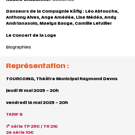
Danseurs
de
la
Compagnie
Käfig :
Léo Abtouche,
Anthony Alves, Ange Amédée, Lise Médéa, Andy
Andrianasolo, Maelya Bauge, Camille Letullier
Le Concert de la Loge
Biographies
Représentation :
TOURCOING,
Théâtre Municipal Raymond Devos
jeudi 15 mai 2025 – 20h
vendredi 16 mai 2025 – 20h
TARIF B
e
1
série TP 25€ / TR 21€
2e série 10€