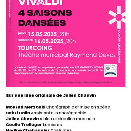
Sur une idée originale de Julien Chauvin
Mourad Merzouki
Chorégraphie et mise en scène
Sabri Colin
Assistant à la chorégraphie
Julien Chauvin
Violon et direction musicale
Cécile Trelluyer
Lumières
Nadine Chabannier
Costumes