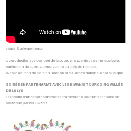
Visuel:
© Julien Benhamou
Coproduction : Le Concert de la Loge, STS Events La Seine Musicale,
Auditorium de Lyon, Conservatoire JB Lully de Puteaux
Avec le soutien de Pôle en Scènes et du Centre National de la Musique
SOIRÉE EN PARTENARIAT AVEC LES KIWANIS TOURCOING VALLÉE
DE LA LYS
La recette d’une représentation sera reversée pour une association
soutenue par les Kiwanis.