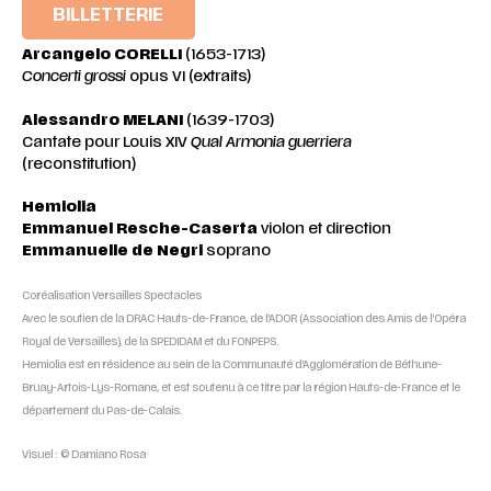
BILLETTERIE
Arcangelo
CORELLI
(1653-1713)
Concerti grossi
opus VI (extraits)
Alessandro
MELANI
(1639-1703)
Cantate pour Louis XIV
Qual Armonia guerriera
(reconstitution)
Hemiolia
Emmanuel Resche-Caserta
violon et direction
Emmanuelle de Negri
soprano
Coréalisation Versailles Spectacles
Avec le soutien de la DRAC Hauts-de-France, de l’ADOR (Association des Amis de l’Opéra
Royal de Versailles), de la SPEDIDAM et du FONPEPS.
Hemiolia est en résidence au sein de la Communauté d’Agglomération de Béthune-
Bruay-Artois-Lys-Romane, et est soutenu à ce titre par la région Hauts-de-France et le
département du Pas-de-Calais.
Visuel : © Damiano Rosa