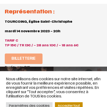
Représentation :
TOURCOING, Église Saint-Christophe
mardi 14 novembre 2023 – 20h
TARIF C
TP 15€ / TR 13€ / – 28 ans 10€ / – 18 ans 6€
BILLETTERIE
Durée : env. 1h15
BACH, CANTATES BWV 94, 8
HÉCUBE REINE DE TROIE – 17
Nous utilisons des cookies sur notre site internet, afin
ET 114 – 20 octobre 2023
novembre 2023
de vous fournir la meilleure expérience possible, en
enregistrant vos préférences et visites répétées. En
cliquant sur "Tout accepter", vous consentez à
l'utilisation de TOUS les cookies.
© ATELIER LYRIQUE DE TOURCOING |
Mentions légales
|
Stratégie web
et
Paramètres des cookies
Accepter tout