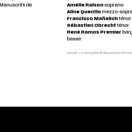
, Manuscrits de
Amélie Raison
soprano
Aline Quentin
mezzo-sopr
Francisco Mañalich
ténor
Sébastien Obrecht
ténor
René Ramos Premier
bar
basse
Visuel : La Tempète © Alexandre Rimo