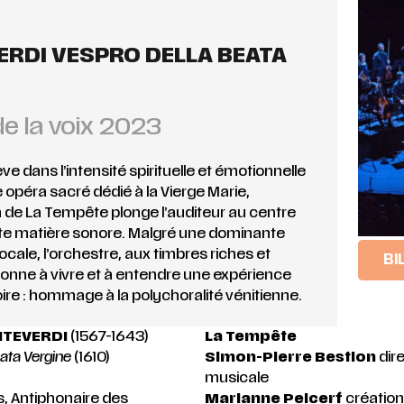
RDI VESPRO DELLA BEATA
de la voix 2023
e dans l’intensité spirituelle et émotionnelle
e opéra sacré dédié à la Vierge Marie,
on de La Tempête plonge l’auditeur au centre
te matière sonore. Malgré une dominante
ale, l’orchestre, aux timbres riches et
BI
onne à vivre et à entendre une expérience
oire : hommage à la polychoralité vénitienne.
NTEVERDI
(1567-1643)
La Tempête
ata Vergine
(1610)
Simon-Pierre Bestion
dir
musicale
, Antiphonaire des
Marianne Pelcerf
création