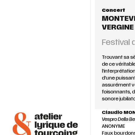
Concert
MONTEVE
VERGINE
Festival 
Trouvant sa sèv
de ce véritabl
l’interprétati
d’une puissan
assurément voc
foisonnants, d
sonore jubilat
Claudio MO
Vespro Della Be
ANONYME
Faux bourdons