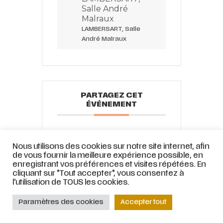
Salle André
Malraux
LAMBERSART, Salle
André Malraux
PARTAGEZ CET
ÉVÉNEMENT
Nous utilisons des cookies sur notre site internet, afin
de vous fournir la meilleure expérience possible, en
enregistrant vos préférences et visites répétées. En
cliquant sur "Tout accepter", vous consentez à
l'utilisation de TOUS les cookies.
© ATELIER LYRIQUE DE TOURCOING |
Mentions légales
|
Stratégie web
et
Paramètres des cookies
Accepter tout
accompagnement par
COJT
– Cabinet conseil web –
Muriel
Bertrand,
www.mbdesign.fr