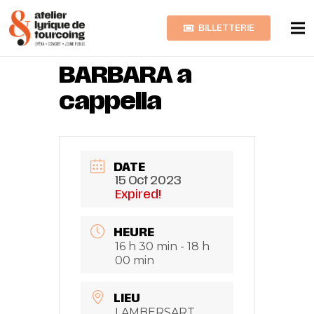
BILLETTERIE
BREL &
BARBARA a
cappella
DATE
15 Oct 2023
Expired!
HEURE
16 h 30 min - 18 h
00 min
LIEU
LAMBERSART,